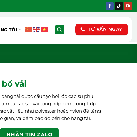
TƯ VẤN NGAY
ÚNG TÔI
 bố vải
ại băng tải được cấu tạo bởi lớp cao su phủ
c làm từ các sợi vải tổng hợp bên trong. Lớp
ác vật liệu như polyester hoặc nylon để tăng
o giãn, và đảm bảo độ bền cho băng tải.
NHẮN TIN ZALO