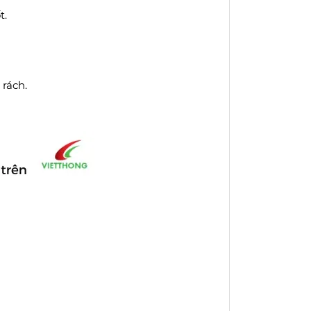
t.
 rách.