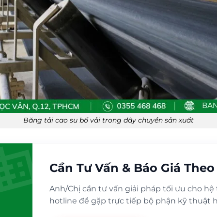
Băng tải cao su bố vải trong dây chuyền sản xuất
Cần Tư Vấn & Báo Giá Theo
Anh/Chị cần tư vấn giải pháp tối ưu cho hệ 
hotline để gặp trực tiếp bộ phận kỹ thuật 