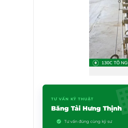
TƯ VẤN KỸ THUẬT
Băng Tải Hưng Thịnh
Tư vấn đúng cùng kỹ sư