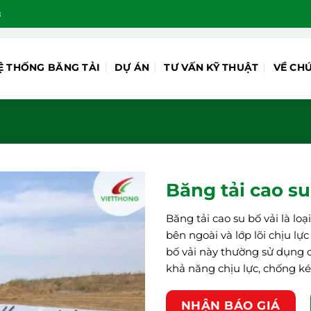
8
Ệ THỐNG BĂNG TẢI
DỰ ÁN
TƯ VẤN KỸ THUẬT
VỀ CH
Băng tải cao su
Băng tải cao su bố vải là lo
bên ngoài và lớp lõi chịu lự
bố vải này thường sử dụng c
khả năng chịu lực, chống ké
NHẬN BÁO GIÁ