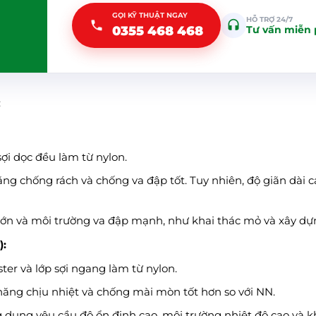
GỌI KỸ THUẬT NGAY
HỖ TRỢ 24/7
0355 468 468
Tư vấn miễn 
:
sợi dọc đều làm từ nylon.
ng chống rách và chống va đập tốt. Tuy nhiên, độ giãn dài ca
 lớn và môi trường va đập mạnh, như khai thác mỏ và xây dự
):
ter và lớp sợi ngang làm từ nylon.
năng chịu nhiệt và chống mài mòn tốt hơn so với NN.
 dụng yêu cầu độ ổn định cao, môi trường nhiệt độ cao và k