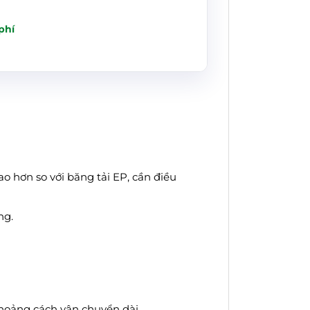
phí
o hơn so với băng tải EP, cần điều
ng.
hoảng cách vận chuyển dài.