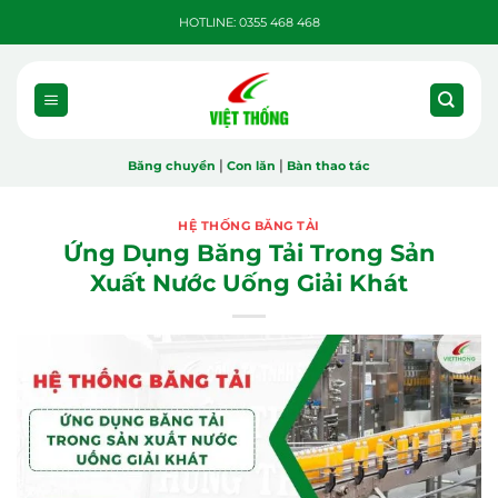
Bỏ
HOTLINE: 0355 468 468
qua
nội
dung
|
|
Băng chuyền
Con lăn
Bàn thao tác
HỆ THỐNG BĂNG TẢI
Ứng Dụng Băng Tải Trong Sản
Xuất Nước Uống Giải Khát