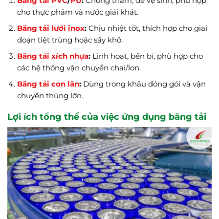
Băng tải PVC
/
PU
:
Chống thấm, dễ vệ sinh, phù hợp
cho thực phẩm và nước giải khát.
Băng tải lưới inox
:
Chịu nhiệt tốt, thích hợp cho giai
đoạn tiệt trùng hoặc sấy khô.
Băng tải xích nhựa
:
Linh hoạt, bền bỉ, phù hợp cho
các hệ thống vận chuyển chai/lon.
Băng tải con lăn
:
Dùng trong khâu đóng gói và vận
chuyển thùng lớn.
Lợi ích tổng thể của việc ứng dụng băng tải