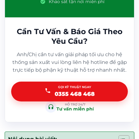
Khảo sát tận nơi miễn phí
Cần Tư Vấn & Báo Giá Theo
Yêu Cầu?
Anh/Chị cần tư vấn giải pháp tối ưu cho hệ
thống sản xuất vui lòng liên hệ hotline để gặp
trực tiếp bộ phận kỹ thuật hỗ trợ nhanh nhất.
GỌI KỸ THUẬT NGAY
0355 468 468
HỖ TRỢ 24/7
Tư vấn miễn phí
Nội dung bài viết: