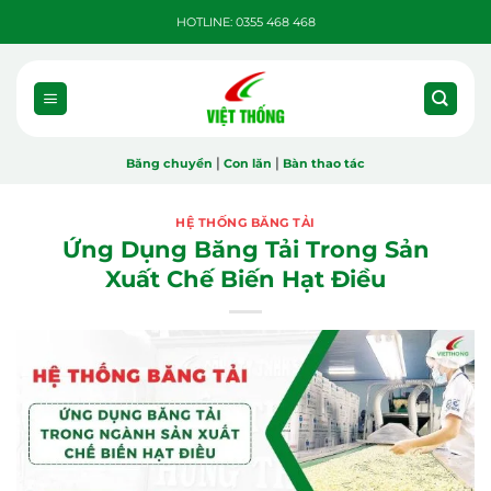
Bỏ
HOTLINE: 0355 468 468
qua
nội
dung
|
|
Băng chuyền
Con lăn
Bàn thao tác
HỆ THỐNG BĂNG TẢI
Ứng Dụng Băng Tải Trong Sản
Xuất Chế Biến Hạt Điều