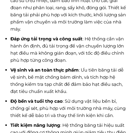
cao su chịu nhiệt, đảm bảo linh hoạt cho các giai
đoạn như phân loại, rang, sấy khô, đóng gói. Thiết kế
băng tải phải phù hợp với kích thước, khối lượng sản
phẩm vận chuyển và môi trường làm việc của nhà
máy.
Đáp ứng tải trọng và công suất
: Hệ thống cần vận
hành ổn định, đủ tải trọng để vận chuyển lượng lớn
hạt điều mà không gián đoạn, với tốc độ điều chỉnh
phù hợp từng công đoạn.
Vệ sinh và an toàn thực phẩm
: Ưu tiên băng tải dễ
vệ sinh, bề mặt chống bám dính, và tích hợp hệ
thống kiểm tra tạp chất để đảm bảo hạt điều sạch,
đạt tiêu chuẩn xuất khẩu.
Độ bền và tuổi thọ cao
: Sử dụng vật liệu bền bỉ,
chống gỉ sét, phù hợp với môi trường nhà máy, cùng
thiết kế dễ bảo trì và thay thế linh kiện khi cần.
Tiết kiệm năng lượng
: Hệ thống băng tải hiệu suất
cao với động cơ thông minh giúp giảm tiêu thụ điện