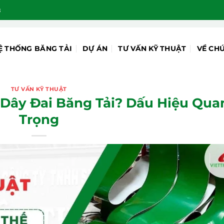
8
Ệ THỐNG BĂNG TẢI
DỰ ÁN
TƯ VẤN KỸ THUẬT
VỀ CH
TƯ VẤN KỸ THUẬT
 Dây Đai Băng Tải? Dấu Hiệu Qua
Trọng