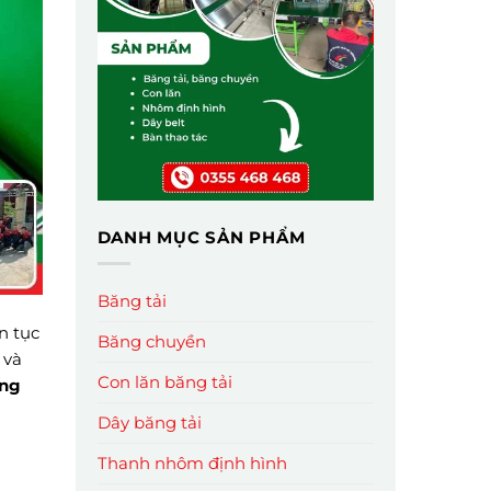
DANH MỤC SẢN PHẨM
Băng tải
n tục
Băng chuyền
 và
Con lăn băng tải
ng
Dây băng tải
Thanh nhôm định hình