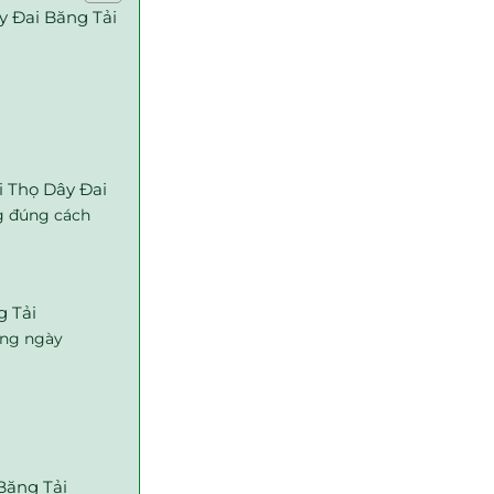
y Đai Băng Tải
i Thọ Dây Đai
ng đúng cách
g Tải
àng ngày
Băng Tải