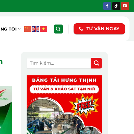
TƯ VẤN NGAY
ÚNG TÔI
n