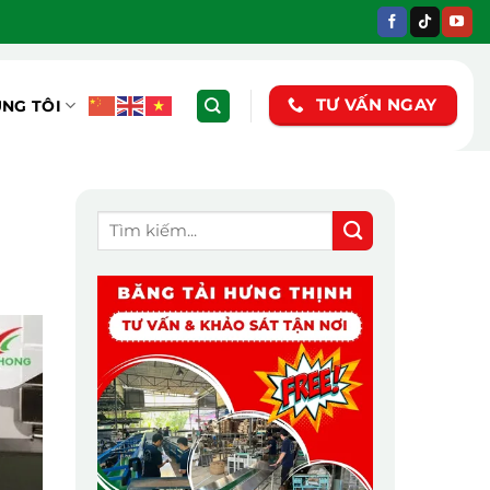
TƯ VẤN NGAY
ÚNG TÔI
g