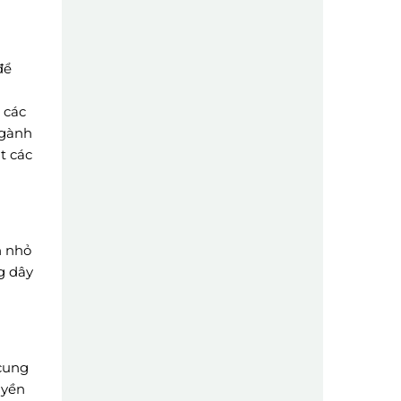
để
 các
ngành
t các
h nhỏ
g dây
 cung
uyền