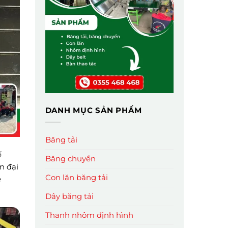
DANH MỤC SẢN PHẨM
Băng tải
ế
Băng chuyền
n đại
Con lăn băng tải
ệ
Dây băng tải
Thanh nhôm định hình