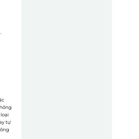
…
ặc
không
loại
ay tự
công