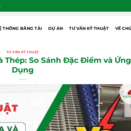
8
Ệ THỐNG BĂNG TẢI
DỰ ÁN
TƯ VẤN KỸ THUẬT
VỀ CH
TƯ VẤN KỸ THUẬT
à Thép: So Sánh Đặc Điểm và Ứn
Dụng