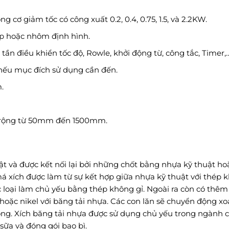
 cơ giảm tốc có công xuất 0.2, 0.4, 0.75, 1.5, và 2.2KW.
ép hoặc nhôm định hình.
tần điều khiển tốc độ, Rowle, khởi động từ, công tắc, Timer,
nếu mục đích sử dụng cần đến.
.
 rộng từ 50mm đến 1500mm.
t và được kết nối lại bởi những chốt bằng nhựa kỹ thuật ho
má xích được làm từ sự kết hợp giữa nhựa kỹ thuật với thép 
c loại làm chủ yếu bằng thép không gỉ. Ngoài ra còn có thêm 
 hoặc nikel với băng tải nhựa. Các con lăn sẽ chuyển động xo
ộng. Xích băng tải nhựa được sử dụng chủ yếu trong ngành 
sữa và đóng gói bao bì.