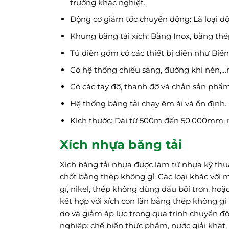
trường khác nghiệt.
Động cơ giảm tốc chuyền động: Là loại động
Khung băng tải xích: Bằng Inox, bằng th
Tủ điện gồm có các thiết bị điện như Biến 
Có hệ thống chiếu sáng, đường khí nén,…
Có các tay đỡ, thanh đỡ và chắn sản phẩm
Hệ thống băng tải chạy êm ái và ổn định.
Kích thước: Dài từ 500m đến 50.000mm,
Xích nhựa băng tải
Xích băng tải nhựa được làm từ nhựa kỹ thuậ
chốt bằng thép không gỉ. Các loại khác với 
gỉ, nikel, thép không dùng dầu bôi trơn, hoặ
kết hợp với xích con lăn bằng thép không gỉ
do và giảm áp lực trong quá trình chuyển đ
nghiệp: chế biến thực phẩm, nước giải khát, 