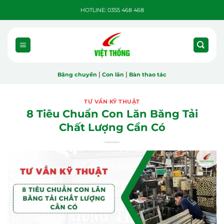
Bỏ
HOTLINE: 0355 468 468
qua
nội
dung
|
|
Băng chuyền
Con lăn
Bàn thao tác
TƯ VẤN KỸ THUẬT
8 Tiêu Chuẩn Con Lăn Băng Tải
Chất Lượng Cần Có